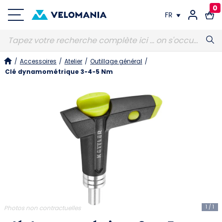
0
FR
FR
/
Accessoires
/
Atelier
/
Outillage général
/
DE
Clé dynamométrique 3-4-5 Nm
1
/
1
Photos non contractuelles