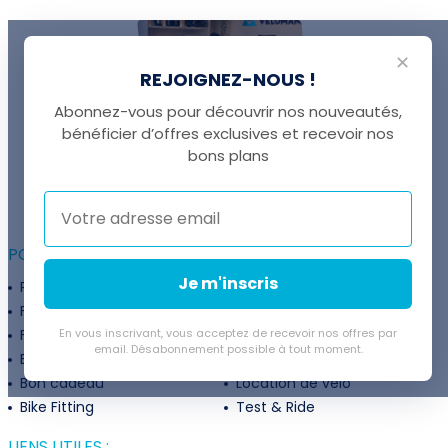
✕
REJOIGNEZ-NOUS !
Abonnez-vous pour découvrir nos nouveautés,
bénéficier d’offres exclusives et recevoir nos
UNE QUESTION ?
bons plans
Thomas est là pour vous !
+41 22 307 02 00
POUR ALLER PLUS LOIN :
Je m'inscris
Programme fidélité
Entreprises
Financement
Services
Flexibilité de paiement
En vous inscrivant, vous acceptez de recevoir nos offres par
Subventions
email. Désabonnement possible à tout moment.
Extension de garantie
Politique de retour
Bon cadeau
Location de vélo
Bike Fitting
Test & Ride
LIENS UTILES :