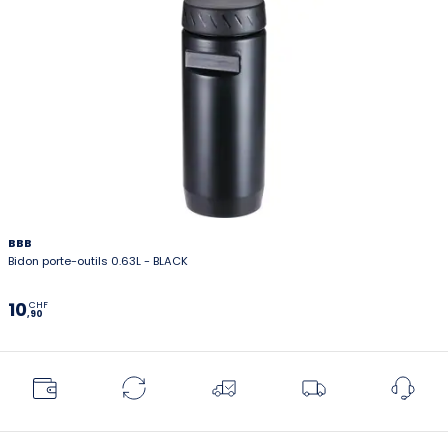
BBB
Bidon porte-outils 0.63L - BLACK
10
CHF
,90