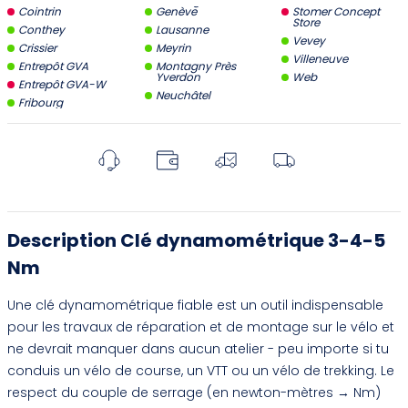
Cointrin
Genève
Stomer Concept
Store
Conthey
Lausanne
Vevey
Crissier
Meyrin
Villeneuve
Entrepôt GVA
Montagny Près
Yverdon
Web
Entrepôt GVA-W
Neuchâtel
Fribourg
Description Clé dynamométrique 3-4-5
Nm
Une clé dynamométrique fiable est un outil indispensable
pour les travaux de réparation et de montage sur le vélo et
ne devrait manquer dans aucun atelier - peu importe si tu
conduis un vélo de course, un VTT ou un vélo de trekking. Le
respect du couple de serrage (en newton-mètres → Nm)