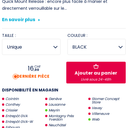
Quick Mount Release : encore plus facile à manier et
directement verrouillable sur le…
Villeneuve
En savoir plus
Yverdon
TAILLE :
COULEUR :
Stromer Concept Store
16
CHF
,00
Ajouter au panier
DERNIÈRE PIÈCE
Livré sous 24-48h
DISPONIBILITÉ EN MAGASIN
Cointrin
Genève
Stomer Concept
Store
Conthey
Lausanne
Vevey
Crissier
Meyrin
Villeneuve
Entrepôt GVA
Montagny Près
Yverdon
Web
Entrepôt GVA-W
Neuchâtel
Fribourg