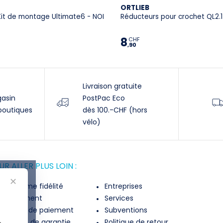
ORTLIEB
Kit de montage Ultimate6 - NOI
Réducteurs pour crochet QL2.1
8
CHF
,90
Livraison gratuite
gasin
PostPac Eco
boutiques
dès 100.-CHF (hors
vélo)
R ALLER PLUS LOIN :
✕
rogramme fidélité
Entreprises
inancement
Services
lexibilité de paiement
Subventions
xtension de garantie
Politique de retour