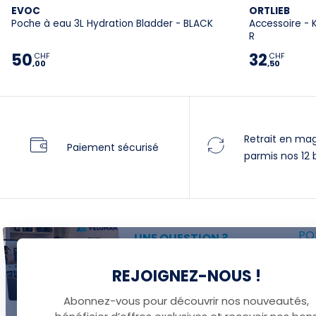
EVOC
ORTLIEB
Poche à eau 3L Hydration Bladder - BLACK
Accessoire - 
R
50
32
CHF
CHF
,00
,50
Retrait en ma
Paiement sécurisé
parmis nos 12 
POU
UNE QUESTION ?
P
Thomas est là pour vous !
REJOIGNEZ-NOUS !
F
+41 22 307 02 00
F
Abonnez-vous pour découvrir nos nouveautés,
E