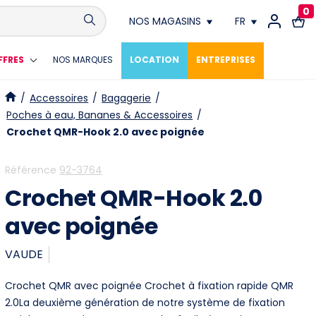
0
NOS MAGASINS
FR
Conthey
FR
FFRES
NOS MARQUES
LOCATION
ENTREPRISES
Crissier
DE
/
Accessoires
/
Bagagerie
/
Poches à eau, Bananes & Accessoires
/
Fribourg
Crochet QMR-Hook 2.0 avec poignée
Genève
Référence
92-3764
Crochet QMR-Hook 2.0
Lausanne
avec poignée
Meyrin
VAUDE
Neuchâtel
Crochet QMR avec poignée Crochet à fixation rapide QMR
Vevey
2.0La deuxième génération de notre système de fixation