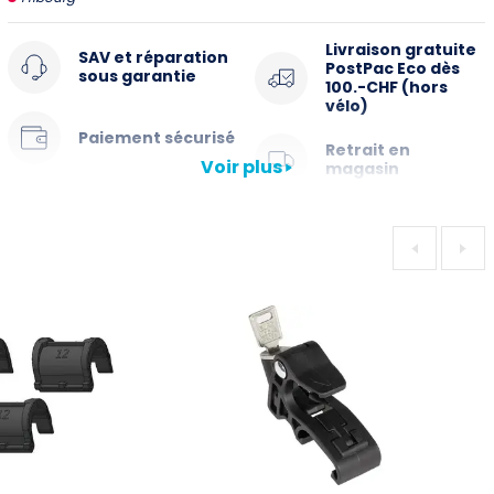
Livraison gratuite
SAV et réparation
PostPac Eco dès
sous garantie
100.-CHF (hors
vélo)
Paiement sécurisé
Retrait en
Voir plus
magasin
Description Crochet QMR-Hook 2.0 avec
poignée
Crochet QMR avec poignée
Crochet à fixation rapide QMR 2.0La deuxième génération
de notre système de fixation Quick Mount Release : encore
plus facile à manier et directement verrouillable sur le
crochet (p. ex. avec le cadenas ABUS 145/20). Lors du
montage, nous recommandons de respecter une distance