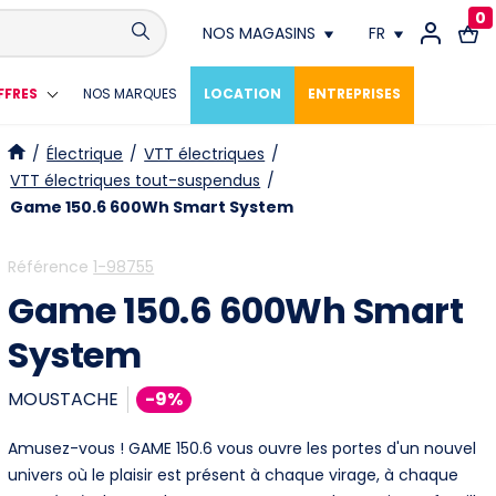
0
NOS MAGASINS
FR
Conthey
FR
FFRES
NOS MARQUES
LOCATION
ENTREPRISES
Crissier
DE
/
Électrique
/
VTT électriques
/
VTT électriques tout-suspendus
/
Fribourg
Game 150.6 600Wh Smart System
Genève
Référence
1-98755
Game 150.6 600Wh Smart
Lausanne
System
Meyrin
MOUSTACHE
-9%
Neuchâtel
Amusez-vous ! GAME 150.6 vous ouvre les portes d'un nouvel
Vevey
univers où le plaisir est présent à chaque virage, à chaque