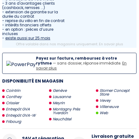
- 3 ans d'avantages clients
(cashback, remises ...)
- extension de garantie sur la
durée du contrat
- reprise du vélo en fin de contrat
- intérêts financiers offerts
- en option : pièces d’usure
incluses
-
existe aussi sur 25 mois
Offre valable dans nos magasins uniquement.
En savoir plus
Payez sur facture, remboursez à votre
rythme
— sans dossier, réponse immédiate.
En
savoir plus
DISPONIBILITÉ EN MAGASIN
Cointrin
Genève
Stomer Concept
Store
Conthey
Lausanne
Vevey
Crissier
Meyrin
Villeneuve
Entrepôt GVA
Montagny Près
Yverdon
Web
Entrepôt GVA-W
Neuchâtel
Fribourg
Livraison gratuite
SAV et réparation