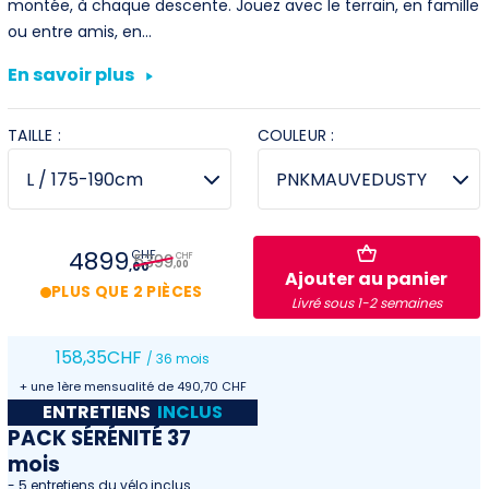
montée, à chaque descente. Jouez avec le terrain, en famille
ou entre amis, en…
Villeneuve
En savoir plus
Yverdon
TAILLE :
COULEUR :
Stromer Concept Store
4899
CHF
5399
CHF
,00
,00
Ajouter au panier
PLUS QUE 2 PIÈCES
Livré sous 1-2 semaines
158
,35
CHF
/ 36 mois
+ une 1ère mensualité de 490,70 CHF
ENTRETIENS
INCLUS
PACK SÉRÉNITÉ 37
mois
- 5 entretiens du vélo inclus