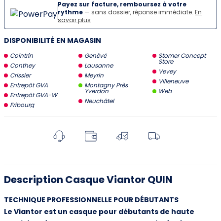
Payez sur facture, remboursez à votre
rythme
— sans dossier, réponse immédiate.
En
savoir plus
DISPONIBILITÉ EN MAGASIN
Cointrin
Genève
Stomer Concept
Store
Conthey
Lausanne
Vevey
Crissier
Meyrin
Villeneuve
Entrepôt GVA
Montagny Près
Yverdon
Web
Entrepôt GVA-W
Neuchâtel
Fribourg
Description Casque Viantor QUIN
TECHNIQUE PROFESSIONNELLE POUR DÉBUTANTS
Le Viantor est un casque pour débutants de haute