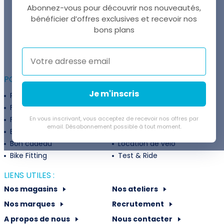
Abonnez-vous pour découvrir nos nouveautés,
bénéficier d’offres exclusives et recevoir nos
UNE QUESTION ?
bons plans
Thomas est là pour vous !
+41 22 307 02 00
POUR ALLER PLUS LOIN :
Je m'inscris
Programme fidélité
Entreprises
Financement
Services
Flexibilité de paiement
En vous inscrivant, vous acceptez de recevoir nos offres par
Subventions
email. Désabonnement possible à tout moment.
Extension de garantie
Politique de retour
Bon cadeau
Location de vélo
Bike Fitting
Test & Ride
LIENS UTILES :
Nos magasins
Nos ateliers
Nos marques
Recrutement
A propos de nous
Nous contacter