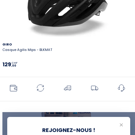
GIRO
Casque Agilis Mips - BLKMAT
129
CHF
,00
✕
REJOIGNEZ-NOUS !