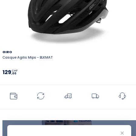
GIRO
Casque Agilis Mips - BLKMAT
129
CHF
,00
✕