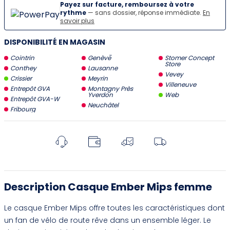
Payez sur facture, remboursez à votre
rythme
— sans dossier, réponse immédiate.
En
savoir plus
DISPONIBILITÉ EN MAGASIN
Cointrin
Genève
Stomer Concept
Store
Conthey
Lausanne
Vevey
Crissier
Meyrin
Villeneuve
Entrepôt GVA
Montagny Près
Yverdon
Web
Entrepôt GVA-W
Neuchâtel
Fribourg
Description Casque Ember Mips femme
Le casque Ember Mips offre toutes les caractéristiques dont
un fan de vélo de route rêve dans un ensemble léger. Le