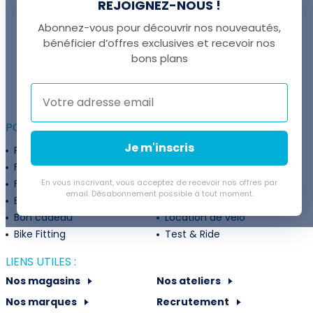
REJOIGNEZ-NOUS !
Abonnez-vous pour découvrir nos nouveautés,
bénéficier d’offres exclusives et recevoir nos
UNE QUESTION ?
bons plans
Thomas est là pour vous !
+41 22 307 02 00
POUR ALLER PLUS LOIN :
Je m'inscris
Programme fidélité
Entreprises
Financement
Services
Flexibilité de paiement
En vous inscrivant, vous acceptez de recevoir nos offres par
Subventions
email. Désabonnement possible à tout moment.
Extension de garantie
Politique de retour
Bon cadeau
Location de vélo
Bike Fitting
Test & Ride
LIENS UTILES :
Nos magasins
Nos ateliers
Nos marques
Recrutement