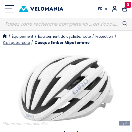
0
FR
FR
/
Équipement
/
Équipement du cycliste, route
/
Protection
/
DE
Casques route
/
Casque Ember Mips femme
1
/
3
Photos non contractuelles