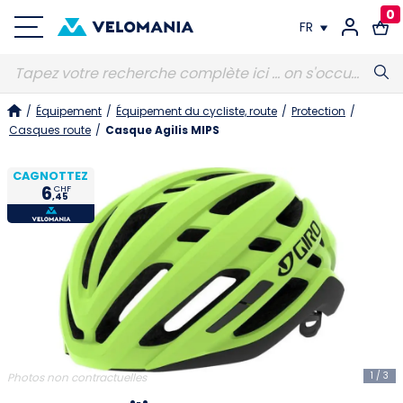
0
FR
FR
/
Équipement
/
Équipement du cycliste, route
/
Protection
/
DE
Casques route
/
Casque Agilis MIPS
CAGNOTTEZ
6
CHF
,45
1
/
3
Photos non contractuelles