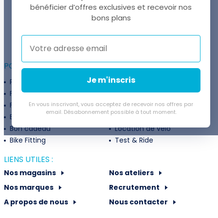
bénéficier d’offres exclusives et recevoir nos
UNE QUESTION ?
bons plans
Thomas est là pour vous !
+41 22 307 02 00
POUR ALLER PLUS LOIN :
Je m'inscris
Programme fidélité
Entreprises
Financement
Services
Flexibilité de paiement
En vous inscrivant, vous acceptez de recevoir nos offres par
Subventions
email. Désabonnement possible à tout moment.
Extension de garantie
Politique de retour
Bon cadeau
Location de vélo
Bike Fitting
Test & Ride
LIENS UTILES :
Nos magasins
Nos ateliers
Nos marques
Recrutement
A propos de nous
Nous contacter