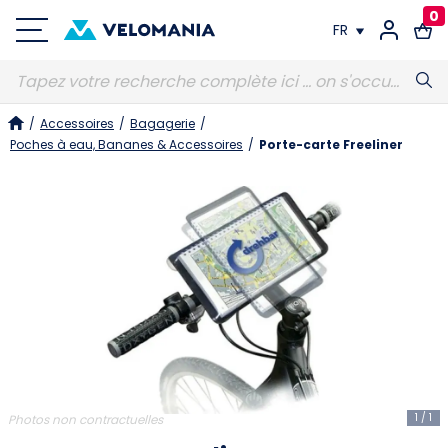
0
FR
FR
/
Accessoires
/
Bagagerie
/
DE
Poches à eau, Bananes & Accessoires
/
Porte-carte Freeliner
1
/
1
Photos non contractuelles