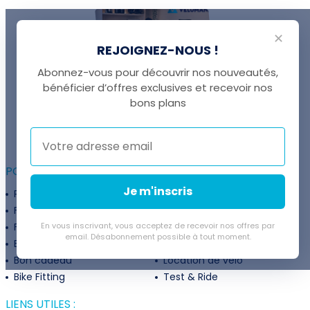
✕
REJOIGNEZ-NOUS !
Abonnez-vous pour découvrir nos nouveautés,
bénéficier d’offres exclusives et recevoir nos
UNE QUESTION ?
bons plans
Thomas est là pour vous !
+41 22 307 02 00
POUR ALLER PLUS LOIN :
Je m'inscris
Programme fidélité
Entreprises
Financement
Services
Flexibilité de paiement
En vous inscrivant, vous acceptez de recevoir nos offres par
Subventions
email. Désabonnement possible à tout moment.
Extension de garantie
Politique de retour
Bon cadeau
Location de vélo
Bike Fitting
Test & Ride
LIENS UTILES :